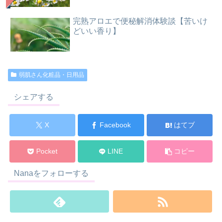
完熟アロエで便秘解消体験談【苦いけ
どいい香り】
弱肌さん化粧品・日用品
シェアする
X
Facebook
はてブ
Pocket
LINE
コピー
Nanaをフォローする