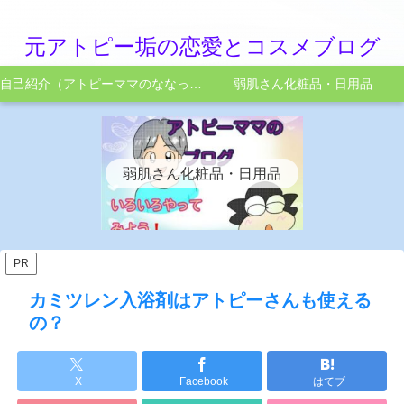
元アトピー垢の恋愛とコスメブログ
自己紹介（アトピーママのななってこんなひと）
弱肌さん化粧品・日用品
弱肌さん化粧品・日用品
PR
カミツレン入浴剤はアトピーさんも使える
の？
X
Facebook
はてブ