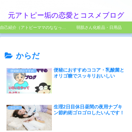
元アトピー垢の恋愛とコスメブログ
自己紹介（アトピーママのななってこんなひと）
弱肌さん化粧品・日用品
からだ
便秘におすすめココア・乳酸菌と
便秘解消おすすめ
オリゴ糖でスッキリおいしい
生理2日目休日昼間の夜用ナプキ
からだ
ン節約術ゴロゴロしたいんです！